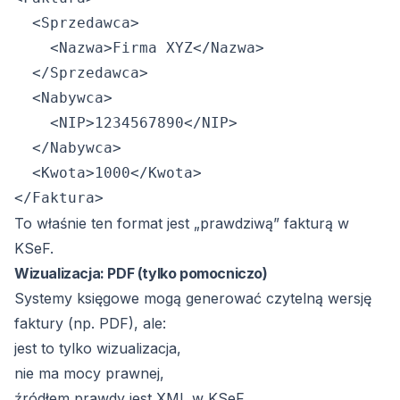
  <Sprzedawca>

    <Nazwa>Firma XYZ</Nazwa>

  </Sprzedawca>

  <Nabywca>

    <NIP>1234567890</NIP>

  </Nabywca>

  <Kwota>1000</Kwota>

To właśnie ten format jest „prawdziwą” fakturą w
KSeF.
Wizualizacja: PDF (tylko pomocniczo)
Systemy księgowe mogą generować czytelną wersję
faktury (np. PDF), ale:
jest to tylko wizualizacja,
nie ma mocy prawnej,
źródłem prawdy jest XML w KSeF.