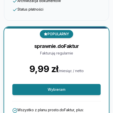
Archiwizacja dokumentów
Status płatności
POPULARNY
sprawnie.doFaktur
Fakturuję regularnie
9,99 zł
/
miesiąc
/ netto
Wybieram
Wszystko z planu prosto.doFaktur, plus: