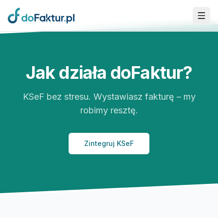
Przejdź do głównej treści
Jak działa doFaktur?
KSeF bez stresu. Wystawiasz fakturę – my
robimy resztę.
Zintegruj KSeF