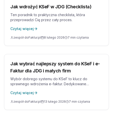
Jak wdrożyć KSeF w JDG (Checklista)
Ten poradnik to praktyczna checklista, która
przeprowadzi Cię przez cały proces.
Czytaj więcej
zespół doFaktur.pl
8 lutego 2026
7
min czytania
Jak wybrać najlepszy system do KSeF i e-
Faktur dla JDG i małych firm
Wybór dobrego systemu do KSeF to klucz do
sprawnego wdrożenia e-faktur. Dedykowane
rozwiązanie daje wygodę, pełną automatyzację i
Czytaj więcej
bezpieczeństwo.
zespół doFaktur.pl
13 lutego 2026
7
min czytania