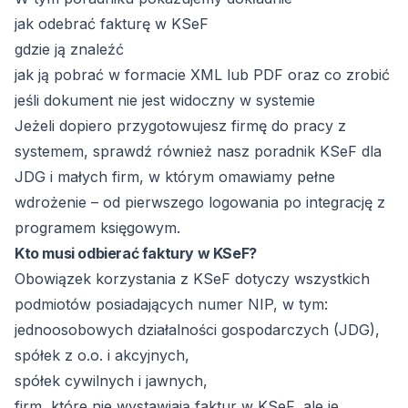
jak odebrać fakturę w KSeF
gdzie ją znaleźć
jak ją pobrać w formacie XML lub PDF oraz co zrobić
jeśli dokument nie jest widoczny w systemie
Jeżeli dopiero przygotowujesz firmę do pracy z
systemem, sprawdź również nasz
poradnik KSeF dla
JDG i małych firm
, w którym omawiamy pełne
wdrożenie – od pierwszego logowania po integrację z
programem księgowym.
Kto musi odbierać faktury w KSeF?
Obowiązek korzystania z KSeF dotyczy wszystkich
podmiotów posiadających numer NIP, w tym:
jednoosobowych działalności gospodarczych (JDG),
spółek z o.o. i akcyjnych,
spółek cywilnych i jawnych,
firm, które nie wystawiają faktur w KSeF, ale je