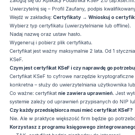
Zaloguj się do Aplikacji Podatnika KSeF 2.0 (ap.ksef.mf.
Uwierzytelnij się – Profil Zaufany, podpis kwalifikowa
Wejdź w zakładkę:
Certyfikaty → Wnioskuj o certyfik
Wybierz typ certyfikatu (uwierzytelnianie lub offline).
Nadaj nazwę oraz ustaw hasło.
Wygeneruj i pobierz plik certyfikatu.
Certyfikat jest ważny maksymalnie 2 lata. Od 1 styczn
KSeF.
Czym jest certyfikat KSeF i czy naprawdę go potrzebu
Certyfikat KSeF to cyfrowe narzędzie kryptograficzne
konkretna – służy do uwierzytelniania użytkownika lu
Co ważne: certyfikat
nie zawiera uprawnień
. Jest wy
systemie zależy od uprawnień przypisanych do NIP l
Czy każdy przedsiębiorca musi mieć certyfikat KSeF?
Nie. Ale w praktyce większość firm będzie go potrzeb
Korzystasz z programu księgowego zintegrowaneg