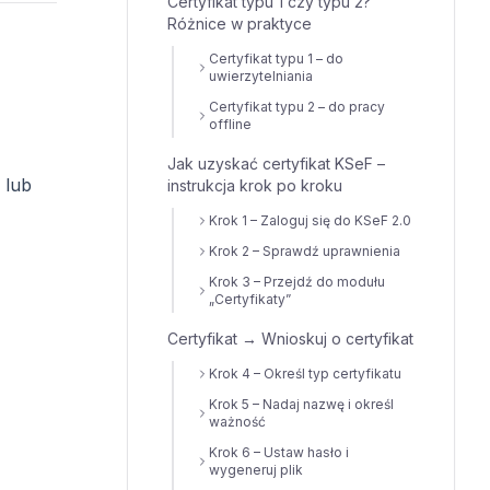
Certyfikat typu 1 czy typu 2?
Różnice w praktyce
Certyfikat typu 1 – do
uwierzytelniania
Certyfikat typu 2 – do pracy
offline
Jak uzyskać certyfikat KSeF –
 lub
instrukcja krok po kroku
Krok 1 – Zaloguj się do KSeF 2.0
Krok 2 – Sprawdź uprawnienia
Krok 3 – Przejdź do modułu
„Certyfikaty”
Certyfikat → Wnioskuj o certyfikat
Krok 4 – Określ typ certyfikatu
Krok 5 – Nadaj nazwę i określ
ważność
Krok 6 – Ustaw hasło i
wygeneruj plik