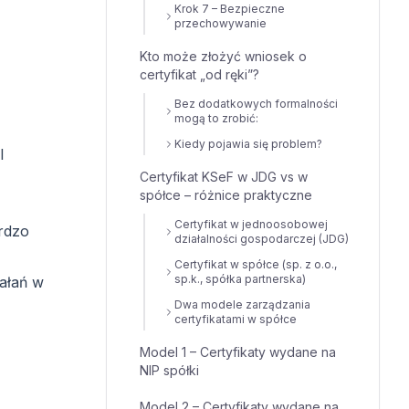
Krok 7 – Bezpieczne
przechowywanie
Kto może złożyć wniosek o
certyfikat „od ręki”?
Bez dodatkowych formalności
mogą to zrobić:
Kiedy pojawia się problem?
I
Certyfikat KSeF w JDG vs w
spółce – różnice praktyczne
Certyfikat w jednoosobowej
rdzo
działalności gospodarczej (JDG)
Certyfikat w spółce (sp. z o.o.,
sp.k., spółka partnerska)
ałań w
Dwa modele zarządzania
certyfikatami w spółce
Model 1 – Certyfikaty wydane na
NIP spółki
Model 2 – Certyfikaty wydane na