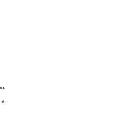
ia.
nt –