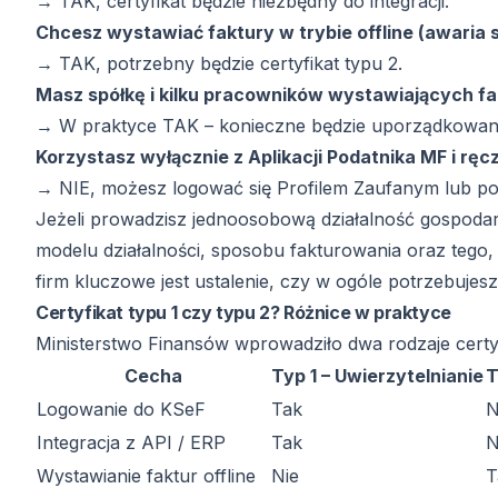
→ TAK, certyfikat będzie niezbędny do integracji.
Chcesz wystawiać faktury w trybie offline (awaria 
→ TAK, potrzebny będzie certyfikat typu 2.
Masz spółkę i kilku pracowników wystawiających f
→ W praktyce TAK – konieczne będzie uporządkowane 
Korzystasz wyłącznie z Aplikacji Podatnika MF i rę
→ NIE, możesz logować się Profilem Zaufanym lub p
Jeżeli prowadzisz jednoosobową działalność gospodar
modelu działalności, sposobu fakturowania oraz tego
firm kluczowe jest ustalenie, czy w ogóle potrzebujesz
Certyfikat typu 1 czy typu 2? Różnice w praktyce
Ministerstwo Finansów wprowadziło dwa rodzaje certyf
Cecha
Typ 1 – Uwierzytelnianie
T
Logowanie do KSeF
Tak
N
Integracja z API / ERP
Tak
N
Wystawianie faktur offline
Nie
T