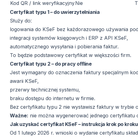
Kod QR / link weryfikacyjny
Nie
T
Certyfikat typu 1 – do uwierzytelniania
Służy do:
logowania do KSeF bez każdorazowego używania podp
integracji systemów księgowych i ERP z API KSeF,
automatycznego wysyłania i pobierania faktur.
To będzie podstawowy certyfikat w większości firm.
Certyfikat typu 2 – do pracy offline
Jest wymagany do oznaczenia faktury specjalnym kode
awarii KSeF,
przerwy technicznej systemu,
braku dostępu do internetu w firmie.
Bez certyfikatu typu 2 nie wystawisz faktury w trybie of
Ważne:
nie można wygenerować jednego certyfikatu 
Jak uzyskać certyfikat KSeF – instrukcja krok po kroku
Od 1 lutego 2026 r. wnioski o wydanie certyfikatu skł