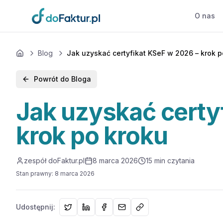
Przejdź do głównej treści
O nas
Blog
Jak uzyskać certyfikat KSeF w 2026 – krok p
Home
Powrót do Bloga
Jak uzyskać certy
krok po kroku
zespół doFaktur.pl
8 marca 2026
15
min czytania
Stan prawny
:
8 marca 2026
Udostępnij: