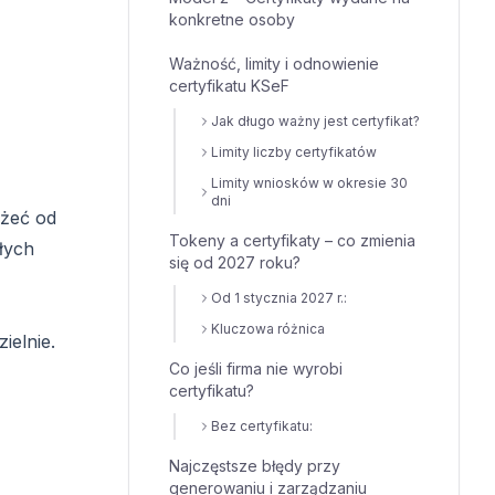
konkretne osoby
Ważność, limity i odnowienie
certyfikatu KSeF
Jak długo ważny jest certyfikat?
Limity liczby certyfikatów
Limity wniosków w okresie 30
dni
eżeć od
Tokeny a certyfikaty – co zmienia
łych
się od 2027 roku?
Od 1 stycznia 2027 r.:
Kluczowa różnica
ielnie.
Co jeśli firma nie wyrobi
certyfikatu?
Bez certyfikatu:
Najczęstsze błędy przy
generowaniu i zarządzaniu