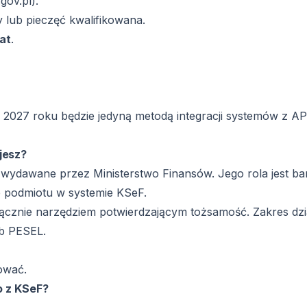
gov.pl).
ny lub pieczęć kwalifikowana.
at
.
ia 2027 roku będzie jedyną metodą integracji systemów z AP
jesz?
 wydawane przez Ministerstwo Finansów. Jego rola jest ba
b podmiotu w systemie KSeF.
łącznie narzędziem potwierdzającym tożsamość. Zakres dzi
ub PESEL.
ować.
o z KSeF?