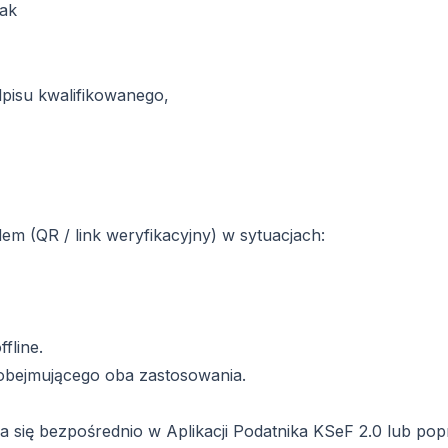
ak
isu kwalifikowanego,
m (QR / link weryfikacyjny) w sytuacjach:
fline.
obejmującego oba zastosowania.
ada się bezpośrednio w Aplikacji Podatnika KSeF 2.0 lub po