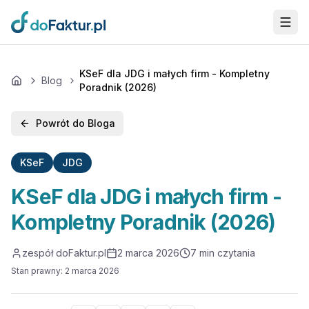
Przejdź do głównej treści
KSeF dla JDG i małych firm - Kompletny
Blog
Home
Poradnik (2026)
Powrót do Bloga
KSeF
JDG
KSeF dla JDG i małych firm -
Kompletny Poradnik (2026)
zespół doFaktur.pl
2 marca 2026
7
min czytania
Stan prawny
:
2 marca 2026