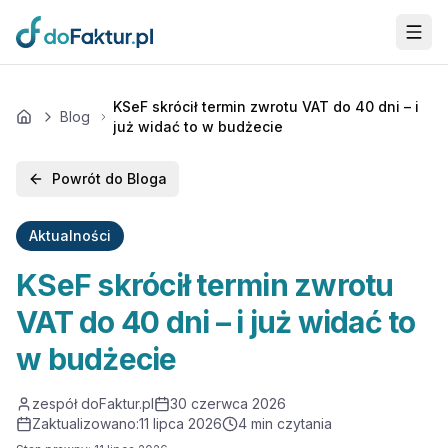
Przejdź do głównej treści
KSeF skrócił termin zwrotu VAT do 40 dni – i
Blog
Home
już widać to w budżecie
Powrót do Bloga
Aktualności
KSeF skrócił termin zwrotu
VAT do 40 dni – i już widać to
w budżecie
zespół doFaktur.pl
30 czerwca 2026
Zaktualizowano
:
11 lipca 2026
4
min czytania