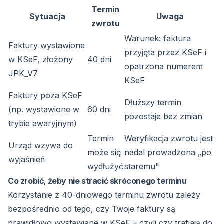
Termin
Sytuacja
Uwaga
zwrotu
Warunek: faktura
Faktury wystawione
przyjęta przez KSeF i
w KSeF, złożony
40 dni
opatrzona numerem
JPK_V7
KSeF
Faktury poza KSeF
Dłuższy termin
(np. wystawione w
60 dni
pozostaje bez zmian
trybie awaryjnym)
Termin
Weryfikacja zwrotu jest
Urząd wzywa do
może się
nadal prowadzona „po
wyjaśnień
wydłużyć
staremu"
Co zrobić, żeby nie stracić skróconego terminu
Korzystanie z 40-dniowego terminu zwrotu zależy
bezpośrednio od tego, czy Twoje faktury są
prawidłowo wystawiane w KSeF – czyli czy trafiają do