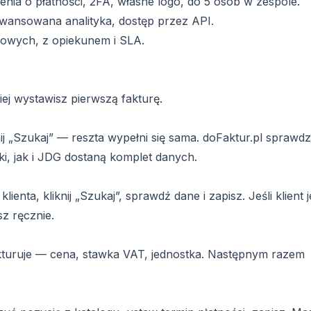
enia o płatności, 2FA, własne logo, do 5 osób w zespole.
awansowana analityka, dostęp przez API.
kowych, z opiekunem i SLA.
iej wystawisz pierwszą fakturę.
ij „Szukaj” — reszta wypełni się sama. doFaktur.pl sprawd
ki, jak i JDG dostaną komplet danych.
enta, kliknij „Szukaj”, sprawdź dane i zapisz. Jeśli klient j
z ręcznie.
fakturuje — cena, stawka VAT, jednostka. Następnym razem