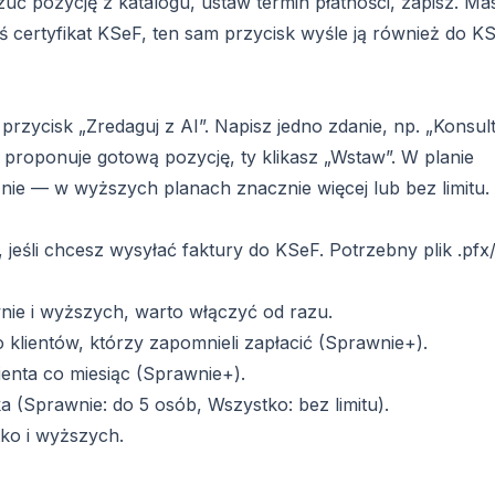
ć pozycję z katalogu, ustaw termin płatności, zapisz. Ma
 certyfikat KSeF, ten sam przycisk wyśle ją również do KS
t przycisk „Zredaguj z AI”. Napisz jedno zdanie, np. „Konsul
t proponuje gotową pozycję, ty klikasz „Wstaw”. W planie
znie — w wyższych planach znacznie więcej lub bez limitu.
 jeśli chcesz wysyłać faktury do KSeF. Potrzebny plik .pfx/
ie i wyższych, warto włączyć od razu.
klientów, którzy zapomnieli zapłacić (Sprawnie+).
ienta co miesiąc (Sprawnie+).
 (Sprawnie: do 5 osób, Wszystko: bez limitu).
ko i wyższych.