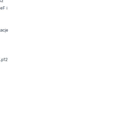
sz
eF i
tacje
.p12