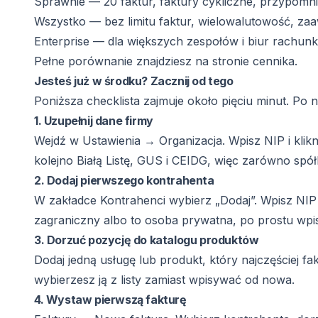
Sprawnie — 20 faktur, faktury cykliczne, przypomni
Wszystko — bez limitu faktur, wielowalutowość, za
Enterprise — dla większych zespołów i biur rachun
Pełne porównanie znajdziesz na stronie
cennika
.
Jesteś już w środku? Zacznij od tego
Poniższa checklista zajmuje około pięciu minut. Po n
1. Uzupełnij dane firmy
Wejdź w Ustawienia → Organizacja. Wpisz NIP i klikn
kolejno Białą Listę, GUS i CEIDG, więc zarówno spół
2. Dodaj pierwszego kontrahenta
W zakładce Kontrahenci wybierz „Dodaj”. Wpisz NIP kli
zagraniczny albo to osoba prywatna, po prostu wpis
3. Dorzuć pozycję do katalogu produktów
Dodaj jedną usługę lub produkt, który najczęściej 
wybierzesz ją z listy zamiast wpisywać od nowa.
4. Wystaw pierwszą fakturę