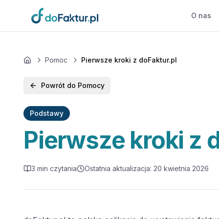
Przejdź do głównej treści
O nas
Wróć na górę
Pomoc
Pierwsze kroki z doFaktur.pl
Home
Powrót do Pomocy
Podstawy
Pierwsze kroki z 
3 min czytania
Ostatnia aktualizacja
:
20 kwietnia 2026