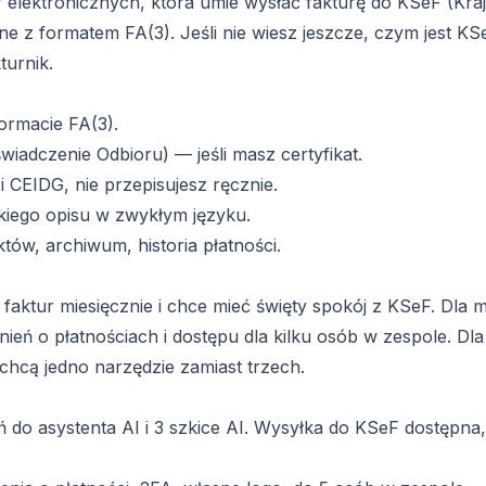
ur elektronicznych, która umie wysłać fakturę do KSeF (Kr
ne z formatem FA(3). Jeśli nie wiesz jeszcze, czym jest KS
turnik.
ormacie FA(3).
adczenie Odbioru) — jeśli masz certyfikat.
CEIDG, nie przepisujesz ręcznie.
tkiego opisu w zwykłym języku.
ów, archiwum, historia płatności.
 faktur miesięcznie i chce mieć święty spokój z KSeF. Dla m
ień o płatnościach i dostępu dla kilku osób w zespole. Dla
chcą jedno narzędzie zamiast trzech.
 do asystenta AI i 3 szkice AI. Wysyłka do KSeF dostępna, 