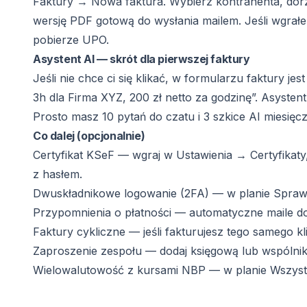
Faktury → Nowa faktura. Wybierz kontrahenta, dorzu
wersję PDF gotową do wysłania mailem. Jeśli wgrałeś
pobierze UPO.
Asystent AI — skrót dla pierwszej faktury
Jeśli nie chce ci się klikać, w formularzu faktury jes
3h dla Firma XYZ, 200 zł netto za godzinę”. Asysten
Prosto masz 10 pytań do czatu i 3 szkice AI miesięc
Co dalej (opcjonalnie)
Certyfikat KSeF — wgraj w Ustawienia → Certyfikaty,
z hasłem.
Dwuskładnikowe logowanie (2FA) — w planie Sprawn
Przypomnienia o płatności — automatyczne maile do 
Faktury cykliczne — jeśli fakturujesz tego samego kl
Zaproszenie zespołu — dodaj księgową lub wspólnika
Wielowalutowość z kursami NBP — w planie Wszyst