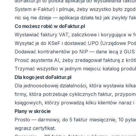
doFaktur.pl to polska aplikacja do wystawiania fakt
System e-Faktur) i pilnuje, żeby wszystko było zgod
nic się nie dzieje — aplikacja działa też jak zwykły fak
Co możesz robić w doFaktur.pl
Wystawiać faktury VAT, zaliczkowe i korygujące w f
Wysyłać je do KSeF i dostawać UPO (Urzędowe Poświ
Dodawać kontrahentów po NIP — dane lecą z GUS i 
Prosić asystenta AI, żeby zredagował fakturę z kró
Trzymać wszystko w jednym miejscu: katalog produkt
Dla kogo jest doFaktur.pl
Dla jednoosobowej działalności, która wystawia kilka
firmy, która potrzebuje cyklicznych faktur, przypomn
księgowych, którzy prowadzą kilku klientów naraz i 
Plany w skrócie
Prosto — darmowy, do 5 faktur miesięcznie, 10 pytań
wgrasz certyfikat.